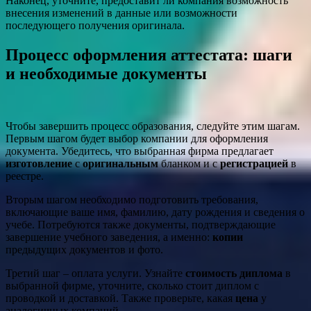
Наконец, уточните, предоставит ли компания возможность
внесения изменений в данные или возможности
последующего получения оригинала.
Процесс оформления аттестата: шаги
и необходимые документы
Чтобы завершить процесс образования, следуйте этим шагам.
Первым шагом будет выбор компании для оформления
документа. Убедитесь, что выбранная фирма предлагает
изготовление
с
оригинальным
бланком и с
регистрацией
в
реестре.
Вторым шагом необходимо подготовить требования,
включающие ваше имя, фамилию, дату рождения и сведения о
учебе. Потребуются также документы, подтверждающие
завершение учебного заведения, а именно:
копии
предыдущих документов и фото.
Третий шаг – оплата услуги. Узнайте
стоимость диплома
в
выбранной фирме, уточните, сколько стоит диплом с
проводкой и доставкой. Также проверьте, какая
цена
у
аналогичных компаний.