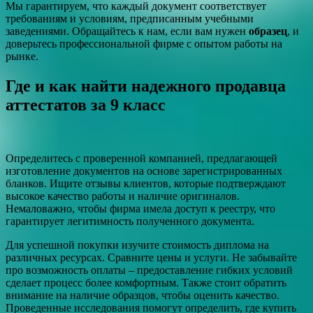
Мы гарантируем, что каждый документ соответствует
требованиям и условиям, предписанным учебными
заведениями. Обращайтесь к нам, если вам нужен
образец
, и
доверьтесь профессиональной фирме с опытом работы на
рынке.
Где и как найти надежного продавца
аттестатов за 9 класс
Определитесь с проверенной компанией, предлагающей
изготовление документов на основе зарегистрированных
бланков. Ищите отзывы клиентов, которые подтверждают
высокое качество работы и наличие оригиналов.
Немаловажно, чтобы фирма имела доступ к реестру, что
гарантирует легитимность полученного документа.
Для успешной покупки изучите стоимость диплома на
различных ресурсах. Сравните цены и услуги. Не забывайте
про возможность оплаты – предоставление гибких условий
сделает процесс более комфортным. Также стоит обратить
внимание на наличие образцов, чтобы оценить качество.
Проведенные исследования помогут определить, где купить