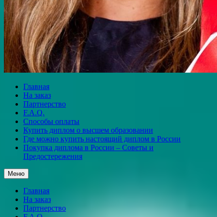
Главная
На заказ
Партнерство
F.A.Q.
Способы оплаты
Купить диплом о высшем образовании
Где можно купить настоящий диплом в России
Покупка диплома в России – Советы и
Предостережения
Меню
Главная
На заказ
Партнерство
F.A.Q.