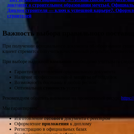
документ о строительном образовании мечты4. Официаль
Диплом строителя — ключ к успешной карьере7. Оформлен
строителей
Важность выбора правильного постав
При получении официального документа об образовании сущес
клиент стремится получить качественный результат, соответс
При выборе надежной
компании
необходимо учитывать следу
Гарантия изготовления
оригинального
документа
Наличие профессиональной
защиты
от подделок
Возможность
доставки
в любой регион
Оптимальная
стоимость
услуги
Рекомендуем обратить внимание на проверенный ресурс
https:
Мы гарантируем:
Изготовление
готового
документа с
реестром
Оформление
приложения
к диплому
Регистрацию в официальных базах