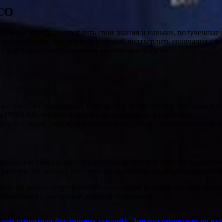
ССО
ому студенту подтвердить свои знания и навыки, полученные 
актеристикам. Это отличный способ подтвердить окончание инс
ку и обладают необходимыми элементами защиты.
я с учетом современных требований, в том числе с реестром и д
а ГОЗНАК, что обеспечивает аутентичность и прочность.
ость создать документ подходящего уровня – от техникума до 
 предлагаем гибкую систему оплаты, делающую получение докум
студентов, желающих получить полноценное подтверждение свое
е себе надежное сотрудничество с ведущей фирмой по изготовл
в сочетании с доступной ценовой политикой.
иплом строителя без лишних усилий2. Диплом строителя по в