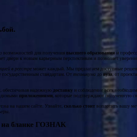
ьбой.
во возможностей для получения
высшего образования
и професс
ет двери к новым карьерным перспективам и позволяет уверенно
цией в реестре
может каждый. Мы предлагаем доступные решения
е государственным стандартам. От
техникума
до
вуза
, от проект
в
, обеспечивая надежную
доставку
и соблюдение всех необходи
одимыми
приложениями
, которые подтверждают полученную
с
пна на нашем сайте. Узнайте,
сколько стоит
воплотить вашу меч
ьеры.
 на бланке ГОЗНАК