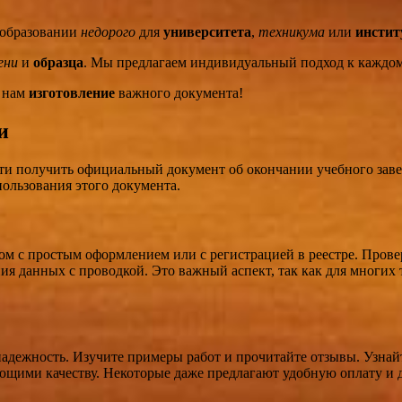
образовании
недорого
для
университета
,
техникума
или
инстит
ени
и
образца
. Мы предлагаем индивидуальный подход к каждо
е нам
изготовление
важного документа!
и
ти получить официальный документ об окончании учебного заве
ользования этого документа.
лом с простым оформлением или с регистрацией в реестре. Про
я данных с проводкой. Это важный аспект, так как для многих 
адежность. Изучите примеры работ и прочитайте отзывы. Узнайт
щими качеству. Некоторые даже предлагают удобную оплату и до