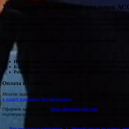
Уникальные особенности дипломов А
Наши подлинные сертификаты предоставляют возможность кажд
которые выделяются на фоне других благодаря уникальным хар
будущей карьеры. Наши образцы проходят тщательную провер
Основные преимущества наших документов
Изготовление с регистрацией:
все сертификаты создаютс
Бланк и макет высокого качества:
используется техник
Разнообразные приложения и реестровый учет:
возможн
Оплата и стоимость
Многие задаются вопросом: сколько стоит такой образец? Мы
в нашей компании, без предоплаты
. Это особенно удобно для 
Оформив заказ на сайте
https://diploman-dok.com
, вы обеспечит
подтверждения образовательного уровня, гарантируя качество 
Вот несколько вариантов -1. Легкий способ получить д