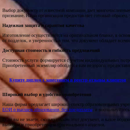
Выбор документа от известной компании дает многочисленные 
признание. Наша организация предоставляет готовый образец,
Надежная защита и гарантия качества
Изготовление осуществляется на оригинальном бланке, в основ
от подделок, и уверенность в том, что документ обладает все
Доступная стоимость и гибкость предложений
Стоимость услуги формируется с учетом индивидуальных потреб
Приобретенный экземпляр обойдется вам недорого, предоставив
Купите диплом с занесением в реестр отзывы клиентов
Широкий выбор и удобство приобретения
Наша фирма предлагает широкий спектр образовательных учреж
ЕОИ о высшем образовании, без предоплаты
, и воспользуйтес
Если вы не знаете,
сколько стоит
этот документ, и какое образ
выбором и приобретением оригинального изделия.