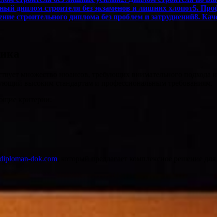
ный диплом строителя без экзаменов и лишних хлопот5. Про
ие строительного диплома без проблем и затруднений8. Кач
щика
твует множество нюансов, требующих внимательного подхода и
твующий высоким стандартам и профессиональным требованиям.
ющие критерии:
//diploman-dok.com
, который предлагает комплексное решение дл