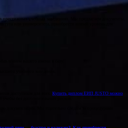
в престижных учебных заведениях. Мы предлагаем документы,
титута или университета, приобрести новый уровень для
обавлением вашего имени в базу.
высшего учебного заведения.
ентов доступным для всех.
Купить диплом ЕИП JUSTO можно
й учебы без дополнительных рисков.
ению документации. Мы тщательно следим за процедурами
ыгодной цене — быстро и надежно3. Как приобрести