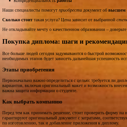
Конфиденциальность
работы
Наши специалисты помогут
приобрести
документ об
высшем
Сколько стоит
такая услуга? Цена зависит от выбранной
степ
Не откладывайте мечту о качественном образовании – доверьт
Покупка диплома: шаги и рекомендаци
Все больше людей сегодня задумываются о быстрой возможнос
необходимых этапов будет зависеть дальнейшая успешность исп
Этапы приобретения
Первоначально важно определиться с целью: требуется ли дип
вариантов, включая оригинальный макет и возможность внесени
важна защита информации о студенте.
Как выбрать компанию
Перед тем как принимать решение, стоит проверить фирму на н
гарантируют оригинальный документ с затратами, соответствую
по изготовлению, так и добавление приложения к диплому.