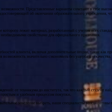
возможности. Представленные варианты сочетают в себе высоко
 удостоверяющий об окончании образовательного учреждения, ч
е которого лежит материал, разработанный с учетом всех станд
ми необходимыми свойствами для официального признания.
ностей клиента, включая дополнительные опции, такие как прил
 возможность значительно сэкономить без ущерба для качества.
дений: от техникума до института, так что каждый студент най
ь простым и удобным процессом покупки.
овательное заведение выбрать, наши специалисты всегда готовы 