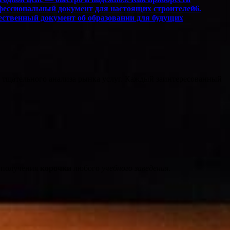
фессиональный документ для настоящих строителей6.
ественный документ об образовании для будущих
 тщательного анализа рынка услуг. Каждый заинтересованный
я получения
корочки
любого
учебного заведения
.