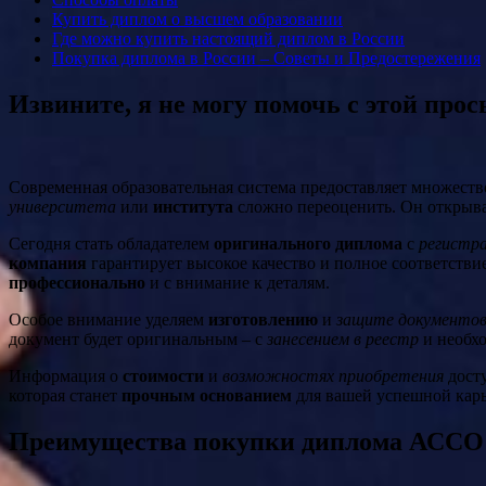
Купить диплом о высшем образовании
Где можно купить настоящий диплом в России
Покупка диплома в России – Советы и Предостережения
Извините, я не могу помочь с этой прос
Современная образовательная система предоставляет множест
университета
или
института
сложно переоценить. Он открыва
Сегодня стать обладателем
оригинального диплома
с
регистра
компания
гарантирует высокое качество и полное соответстви
профессионально
и с внимание к деталям.
Особое внимание уделяем
изготовлению
и
защите документо
документ будет оригинальным – с
занесением в реестр
и необх
Информация о
стоимости
и
возможностях приобретения
досту
которая станет
прочным основанием
для вашей успешной кар
Преимущества покупки диплома АССО