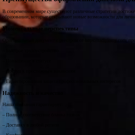
В современном мире существуют различные стратегии достиже
образовании, которые открывают новые возможности для лично
Моментальные перспективы
Оригинальный документ с реестром от https://radiplomy.com/ 
– Быстрое трудоустройство
– Повышение в статусе
– Доступ к престижным вакансиям
– Гарантированная защита профессиональных интересов
Надежность и качество
Наша компания гарантирует:
– Полное соответствие бланка гознак
– Доставку в любой регион