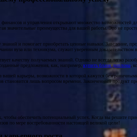
и финансов и управления открывают множество возможностей дл
агая значительные преимущества для вашей работы. Это не прос
 знаний и помогает приобретать ценные навыки. Заведение, пре
ончании вуза или техникума, служит уверенным доказательством
вует качеству получаемых знаний. Однако не всегда легко разоб
созданные предложения, как, например,
купить бланк диплома
, 
ва вашей карьеры, возможности в которой кажутся безграничны
лов становится лишь вопросом времени. Законченный продукт пр
х, чтобы обеспечить потенциальный успех. Когда вы решите при
изов по мере востребованности настоящей великой цели!
 карьерного роста