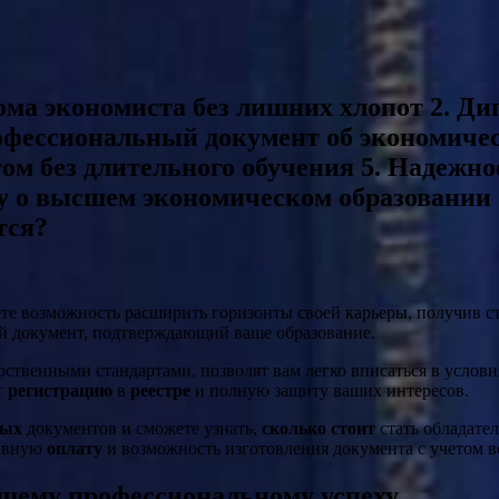
ма экономиста без лишних хлопот 2. Ди
фессиональный документ об экономическ
м без длительного обучения 5. Надежно
ту о высшем экономическом образовании
тся?
ете возможность расширить горизонты своей карьеры, получив 
й документ, подтверждающий ваше образование.
арственными стандартами, позволят вам легко вписаться в усло
т
регистрацию
в
реестре
и полную защиту ваших интересов.
вых
документов и сможете узнать,
сколько стоит
стать обладате
тивную
оплату
и возможность изготовления документа с учетом в
ашему профессиональному успеху