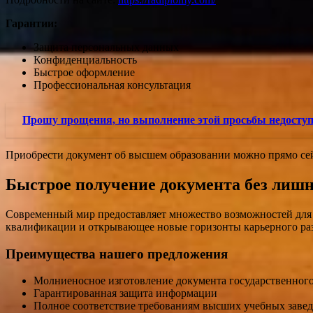
Гарантии:
Защита персональных данных
Конфиденциальность
Быстрое оформление
Профессиональная консультация
Прошу прощения, но выполнение этой просьбы недосту
Приобрести документ об высшем образовании можно прямо сей
Быстрое получение документа без лишн
Современный мир предоставляет множество возможностей для 
квалификации и открывающее новые горизонты карьерного ра
Преимущества нашего предложения
Молниеносное изготовление документа государственного
Гарантированная защита информации
Полное соответствие требованиям высших учебных заве