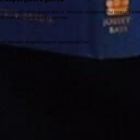
ния профессиональных высот. Многие специалисты находят аль
стного и служебного развития.
предоставляет моментальные преимущества: