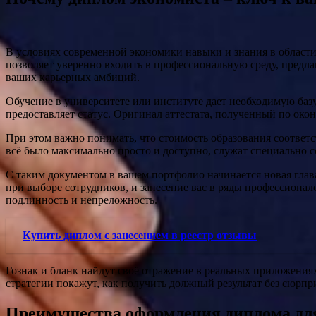
В условиях современной экономики навыки и знания в област
позволяет уверенно входить в профессиональную среду, предл
ваших карьерных амбиций.
Обучение в университете или институте дает необходимую базу
предоставляет статус. Оригинал аттестата, полученный по ок
При этом важно понимать, что стоимость образования соответст
всё было максимально просто и доступно, служат специально 
С таким документом в вашем портфолио начинается новая гла
при выборе сотрудников, и занесение вас в ряды профессиона
подлинность и непреложность.
Купить диплом с занесением в реестр отзывы
Гознак и бланк найдут своё отражение в реальных приложения
стратегии покажут, как получить должный результат без сюрпр
Преимущества оформления диплома для