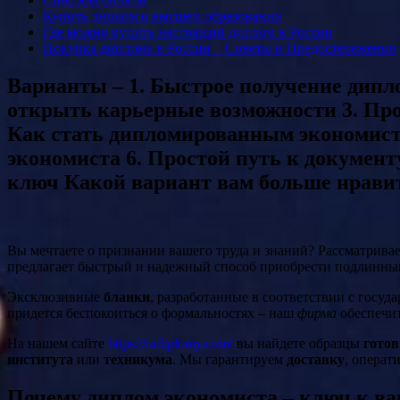
Купить диплом о высшем образовании
Где можно купить настоящий диплом в России
Покупка диплома в России – Советы и Предостережения
Варианты – 1. Быстрое получение дипло
открыть карьерные возможности 3. Про
Как стать дипломированным экономисто
экономиста 6. Простой путь к докумен
ключ Какой вариант вам больше нрави
Вы мечтаете о признании вашего труда и знаний? Рассматрива
предлагает быстрый и надежный способ приобрести подлинны
Эксклюзивные
бланки
, разработанные в соответствии с госуд
придется беспокоиться о формальностях – наш
фирма
обеспечи
На нашем сайте
https://radiplomy.com/
вы найдете образцы
гото
института
или
техникума
. Мы гарантируем
доставку
, опера
Почему диплом экономиста – ключ к в