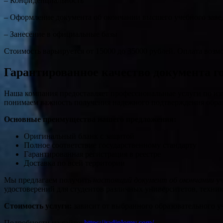
– Конфиденциальность
– Оформление документа об окончании высшего учебного заве
– Занесение в официальные базы
Стоимость варьируется от 15000 до 35000 рублей. Оплата возм
Гарантированное качество документа го
Наша компания предоставляет профессиональные услуги по из
понимаем важность получения надежного подтверждения образ
Основные преимущества нашего предложения:
Оригинальный бланк с защитой
Полное соответствие государственному стандарту
Гарантированная регистрация в реестре
Доставка по всей территории
Мы предлагаем получить
настоящий документ об окончании
уч
удостоверений для студентов различных университетов, техни
Стоимость услуги:
зависит от выбранного образовательного 
Подробности на сайте:
https://radiplomy.com/