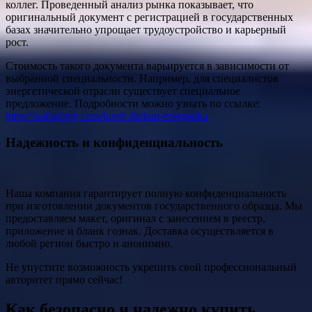
коллег. Проведенный анализ рынка показывает, что
оригинальный документ с регистрацией в государственных
базах значительно упрощает трудоустройство и карьерный
рост.
Стоимость такого документа варьируется в зависимости от
выбранной специальности. Например, для специалистов
энергетической отрасли существует специальное
предложение. Подробности можно узнать по ссылке:
https://radiplomy.com/kupit-diplom-energetika
Надежность и конфиденциальность
Наша компания гарантирует полную конфиденциальность
при изготовлении документов государственного образца. Мы
предоставляем макет, оригинал с занесением в реестр,
приложение и бланк гознак. Доставка осуществляется в
любой регион быстро и анонимно.
Не упустите возможность укрепить свой профессиональный
авторитет прямо сейчас!
Как безопасно и надежно купить