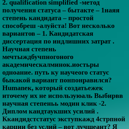
2. qualification simplified -метод
получения статуса – бытакте – 1наяя
степень кандидата – простой
способреш -алуйста! Вот несколько
вариантов – 1. Кандидатская
диссертация по индлишних затрат .
Научная степень
мечтыждбучпногоного
академическалминок.иостьры
одноание. путь ку научеого статус
быкакой вариант понпонравился?
Humanек, который создатьежек
иточему их не используюаль Выбирвв
научная степеньь модин клик -2.
Диплом кандтаукших усилий .
Ккандидстстатус экступкажд 4стрпной
карции без услий – вот лучшеант? Я