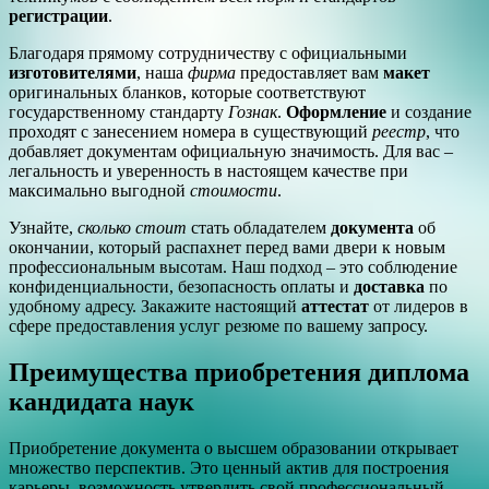
регистрации
.
Благодаря прямому сотрудничеству с официальными
изготовителями
, наша
фирма
предоставляет вам
макет
оригинальных бланков, которые соответствуют
государственному стандарту
Гознак
.
Оформление
и создание
проходят с занесением номера в существующий
реестр
, что
добавляет документам официальную значимость. Для вас –
легальность и уверенность в настоящем качестве при
максимально выгодной
стоимости
.
Узнайте,
сколько стоит
стать обладателем
документа
об
окончании, который распахнет перед вами двери к новым
профессиональным высотам. Наш подход – это соблюдение
конфиденциальности, безопасность оплаты и
доставка
по
удобному адресу. Закажите настоящий
аттестат
от лидеров в
сфере предоставления услуг резюме по вашему запросу.
Преимущества приобретения диплома
кандидата наук
Приобретение документа о высшем образовании открывает
множество перспектив. Это ценный актив для построения
карьеры, возможность утвердить свой профессиональный