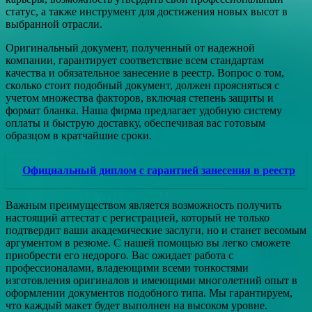
статус, а также инструмент для достижения новых высот в
выбранной отрасли.
Оригинальный документ, полученный от надежной
компании, гарантирует соответствие всем стандартам
качества и обязательное занесение в реестр. Вопрос о том,
сколько стоит подобный документ, должен проясняться с
учетом множества факторов, включая степень защиты и
формат бланка. Наша фирма предлагает удобную систему
оплаты и быструю доставку, обеспечивая вас готовым
образцом в кратчайшие сроки.
Официальный диплом с гарантией занесения в реестр
Важным преимуществом является возможность получить
настоящий аттестат с регистрацией, который не только
подтвердит ваши академические заслуги, но и станет весомым
аргументом в резюме. С нашей помощью вы легко сможете
приобрести его недорого. Вас ожидает работа с
профессионалами, владеющими всеми тонкостями
изготовления оригиналов и имеющими многолетний опыт в
оформлении документов подобного типа. Мы гарантируем,
что каждый макет будет выполнен на высоком уровне.