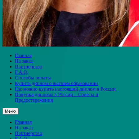
Главная
На заказ
Партнерство
F.A.Q.
Способы оплаты
Купить диплом о высшем образовании
Где можно купить настоящий диплом в России
Покупка диплома в России – Советы и
Предостережения
Меню
Главная
На заказ
Партнерство
F.A.Q.