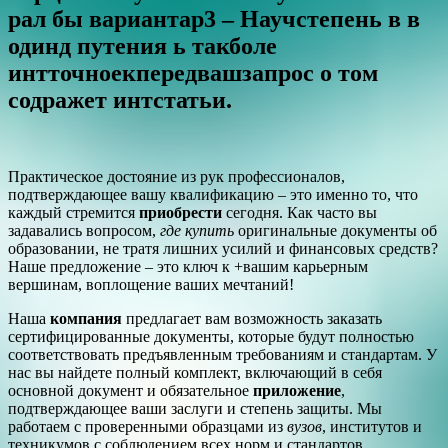
рал бы вариантар3 – Научстепень в в
одинд путения ь такболе
интточноекпередвашзапрос о том
содражет интстатьи.
Практическое достояние из рук профессионалов,
подтверждающее вашу квалификацию – это именно то, что
каждый стремится
приобрести
сегодня. Как часто вы
задавались вопросом,
где купить
оригинальные документы об
образовании, не тратя лишних усилий и финансовых средств?
Наше предложение – это ключ к +вашим карьерным
вершинам, воплощение ваших мечтаний!
Наша
компания
предлагает вам возможность заказать
сертифицированные документы, которые будут полностью
соответствовать предъявленным требованиям и стандартам. У
нас вы найдете полный комплект, включающий в себя
основной документ и обязательное
приложение
,
подтверждающее ваши заслуги и степень защиты. Мы
работаем с проверенными образцами из
вузов
, институтов и
техникумов с соблюдением всех норм и стандартов