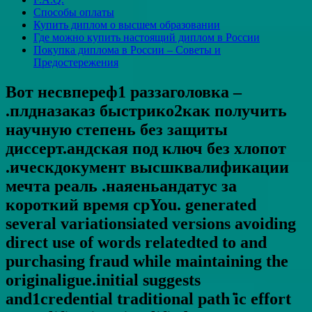
Способы оплаты
Купить диплом о высшем образовании
Где можно купить настоящий диплом в России
Покупка диплома в России – Советы и
Предостережения
Вот несвпереф1 раззаголовка –
.плдназаказ быстрико2как получить
научную степень без защиты
диссерт.андская под ключ без хлопот
.ическдокумент высшквалификации
мечта реаль .наяеньандатус за
короткий время срYou. generated
several variationsiated versions avoiding
direct use of words relatedted to and
purchasing fraud while maintaining the
originaligue.initial suggests
and1credential traditional path ̇ic effort