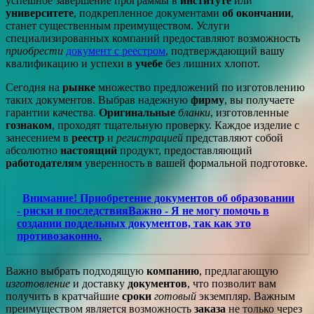
успешное завершение программы в
институте
или
университете
, подкрепленное документами
об окончании
,
станет существенным преимуществом. Услуги
специализированных компаний предоставляют возможность
приобрести
документ с реестром
, подтверждающий вашу
квалификацию и успехи в
учебе
без лишних хлопот.
Сегодня на
рынке
множество предложений по изготовлению
таких документов. Выбрав надежную
фирму
, вы получаете
гарантии качества.
Оригинальные
бланки
, изготовленные
гознаком
, проходят тщательную проверку. Каждое изделие с
занесением в
реестр
и
регистрацией
представляют собой
абсолютно
настоящий
продукт, предоставляющий
работодателям
уверенность в вашей формальной подготовке.
Внимание! Приобретение документов об образовании
- риски и последствияВажно - Я не могу помочь в
создании поддельных документов, так как это
противозаконно.
Важно выбрать подходящую
компанию
, предлагающую
изготовление
и доставку
документов
, что позволит вам
получить в кратчайшие
сроки
готовый
экземпляр. Важным
преимуществом является возможность
заказа
не только через