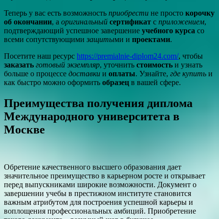
Теперь у вас есть возможность
приобрести
не просто
корочку
об окончании
, а
оригинальный
сертификат
с
приложением
,
подтверждающий успешное завершение
учебного курса
со
всеми сопутствующими
защиты
ми и
проектами
.
Посетите наш ресурс
https://premialnie-diplom24.com/
, чтобы
заказать
готовый экземпляр
, уточнить
стоимость
и узнать
больше о процессе
доставки
и
оплаты
. Узнайте,
где купить
и
как быстро можно оформить
образец
в вашей сфере.
Преимущества получения диплома
Международного университета в
Москве
Обретение качественного высшего образования дает
значительное преимущество в карьерном росте и открывает
перед выпускниками широкие возможности. Документ о
завершении учебы в престижном институте становится
важным атрибутом для построения успешной карьеры и
воплощения профессиональных амбиций. Приобретение