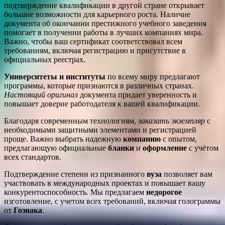
подтверждение квалификации в другой стране открывает
большие возможности для карьерного роста. Наличие
документа об окончании престижного учебного заведения
помогает в получении работы в лучших компаниях мира.
Важно, чтобы ваш сертификат соответствовал всем
требованиям, включая регистрацию и присутствие в
официальных реестрах.
Университеты и институты
по всему миру предлагают
программы, которые признаются в различных странах.
Настоящий оригинал
документа придает уверенность и
повышает доверие работодателя к вашей квалификации.
Благодаря современным технологиям,
заказать экземпляр
с
необходимыми защитными элементами и регистрацией
проще. Важно выбрать надежную
компанию
с опытом,
предлагающую официальные
бланки
и
оформление
с учётом
всех стандартов.
Подтверждение степени из признанного
вуза
позволяет вам
участвовать в международных проектах и повышает вашу
конкурентоспособность. Мы предлагаем
недорогое
изготовление, с учетом всех требований, включая голограммы
от
Гознака
.