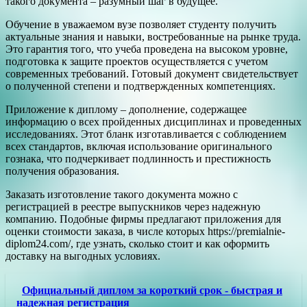
такого документа – разумный шаг в будущее.
Обучение в уважаемом вузе позволяет студенту получить
актуальные знания и навыки, востребованные на рынке труда.
Это гарантия того, что учеба проведена на высоком уровне,
подготовка к защите проектов осуществляется с учетом
современных требований. Готовый документ свидетельствует
о полученной степени и подтвержденных компетенциях.
Приложение к диплому – дополнение, содержащее
информацию о всех пройденных дисциплинах и проведенных
исследованиях. Этот бланк изготавливается с соблюдением
всех стандартов, включая использование оригинального
гознака, что подчеркивает подлинность и престижность
получения образования.
Заказать изготовление такого документа можно с
регистрацией в реестре выпускников через надежную
компанию. Подобные фирмы предлагают приложения для
оценки стоимости заказа, в числе которых https://premialnie-
diplom24.com/, где узнать, сколько стоит и как оформить
доставку на выгодных условиях.
Официальный диплом за короткий срок - быстрая и
надежная регистрация