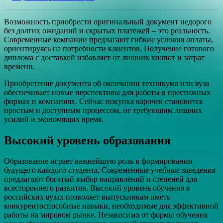
Возможность приобрести оригинальный документ недорого
без долгих ожиданий и скрытых платежей – это реальность.
Современные компании предлагают гибкие условия оплаты,
ориентируясь на потребности клиентов. Получение готового
диплома с доставкой избавляет от лишних хлопот и затрат
времени.
Приобретение документа об окончании техникума или вуза
обеспечивает новые перспективы для работы в престижных
фирмах и компаниях. Сейчас покупка корочек становится
простым и доступным процессом, не требующим лишних
усилий и экономящих время.
Высокий уровень образования
Образование играет важнейшую роль в формировании
будущего каждого студента. Современные учебные заведения
предлагают богатый выбор направлений и степеней для
всестороннего развития. Высокий уровень обучения в
российских вузах позволяет выпускникам иметь
конкурентоспособные навыки, необходимые для эффективной
работы на мировом рынке. Независимо от формы обучения