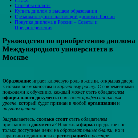
Способы оплаты
Купить диплом о высшем образовании
Где можно купить настоящий диплом в России
Покупка диплома в России – Советы и
Предостережения
Руководство по приобретению диплома
Международного университета в
Москве
Образование
играет ключевую роль в жизни, открывая двери
к новым возможностям и
карьерному росту
. С современными
подходами к обучению, каждый может стать обладателем
официального документа
о высшем
профессиональном
уровне
, который будет признан в любой
организации
и
научном центре
.
Задумываетесь,
сколько стоит
стать обладателем
признанного
документа
? Надежная
фирма
предлагает не
только доступные цены на
образовательные бланки
, но и
гарантию подлинности с
регистрацией
в
реестре
.