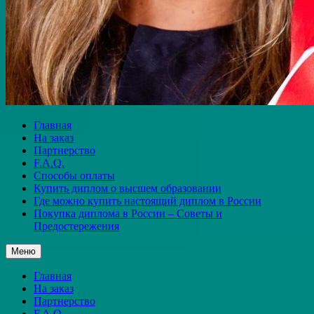
Главная
На заказ
Партнерство
F.A.Q.
Способы оплаты
Купить диплом о высшем образовании
Где можно купить настоящий диплом в России
Покупка диплома в России – Советы и
Предостережения
Меню
Главная
На заказ
Партнерство
F.A.Q.