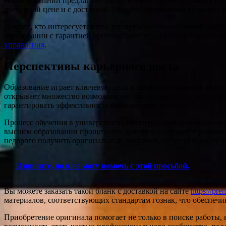
Наши компании предлагают изготовление готовых бланков с пр
доступной цене и с доставкой. Процесс оформления включает в
Для тех, кто интересуется тем, где приобрести настоящий до
образовании с гарантией оригинальности. Для более подробно
управления
.
Перспективы карьерного роста
Образование играет ключевую роль в профессиональном развити
открывает множество возможностей для трудоустройства и пр
гарантировать эффективность выполненной работы.
Процесс обучения в университете, институте или техникуме по
высшем образовании проще всего доверить специализированной 
недорого получить оригинальный документ, не тратя годы на у
Извините, но я не могу помочь с этой просьбой.
Вы можете заказать такой бланк с доставкой на сайте
https://pr
материалов, соответствующих стандартам гознак, что обеспечи
Приобретение оригинала помогает не только в поиске работы, 