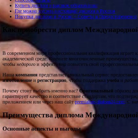
Купить диплом о высшем образовании
Где можно купить настоящий диплом в России
Покупка диплома в России – Советы и Предостережения
Как приобрести диплом Международной
В современном мире профессиональная квалификация играет к
академической среде. Оцените многочисленные преимущества, 
чтобы
недорого
и эффективно повысить свой профессиональны
Наша
компания
представляет уникальный сервис предоставл
изготовление
и
регистрацию
, чтобы поддержка
учеба
и
работ
Почему стоит выбрать именно нас?
Оригинальный
образец до
гарантирует качество и соответствие стандартам, что подтвер
приложением или через наш сайт
premialnie-diplom24.com
. С н
Преимущества диплома Международной
Основные аспекты и выгоды