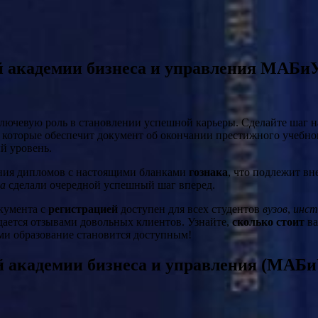
 академии бизнеса и управления МАБиУ
лючевую роль в становлении успешной карьеры. Сделайте шаг н
которые обеспечит документ об окончании престижного учебног
й уровень.
ения дипломов с настоящими бланками
гознака
, что подлежит в
а
сделали очередной успешный шаг вперед.
кумента с
регистрацией
доступен для всех студентов
вузов
,
инс
ждается отзывами довольных клиентов. Узнайте,
сколько стоит
ва
ами образование становится доступным!
 академии бизнеса и управления (МАБи