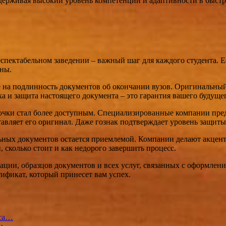
ддерживая высокий уровень компетенции и адаптивности в быст
еспектабельном заведении – важный шаг для каждого студента. Е
аны.
а подлинность документов об окончании вузов. Оригинальный 
а и защита настоящего документа – это гарантия вашего будуще
орочки стал более доступным. Специализированные компании пре
авляет его оригинал. Даже гознак подтверждает уровень защиты
ных документов остается приемлемой. Компании делают акцент не
 сколько стоит и как недорого завершить процесс.
рмации, образцов документов и всех услуг, связанных с оформле
ификат, который принесет вам успех.
еса…