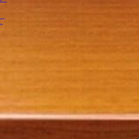
ии…
й…
и…