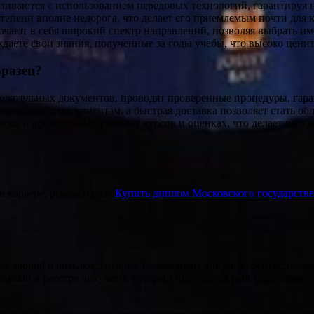
ливаются с использованием передовых технологий, гарантируя 
епени вполне недорога, что делает его приемлемым почти для 
ют в себя широкий спектр направлений, позволяя выбрать именн
даете свои знания, полученные за годы учебы, что высоко цени
бразец?
вательных документов, проводят проверенные процедуры, гаран
ает удобство клиентам, а быстрая доставка позволяет стать об
ски о проведенных учебных курсов и оценках, что делает ваш
 в карьере, рекомендуем
Купить диплом Московского государств
ор знаний и навыков
, которые необходимы для конкурентоспособ
анный в реестре документ, который признается работодателями 