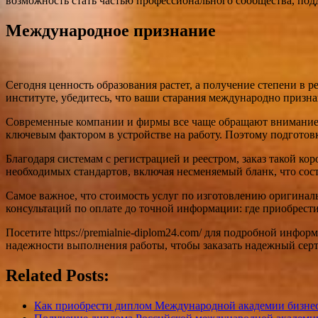
возможность стать частью профессионального сообщества, по
Международное признание
Сегодня ценность образования растет, а получение степени в р
институте, убедитесь, что ваши старания международно призн
Современные компании и фирмы все чаще обращают внимание н
ключевым фактором в устройстве на работу. Поэтому подготовк
Благодаря системам с регистрацией и реестром, заказ такой к
необходимых стандартов, включая несменяемый бланк, что сост
Самое важное, что стоимость услуг по изготовлению оригиналь
консультаций по оплате до точной информации: где приобрести,
Посетите https://premialnie-diplom24.com/ для подробной инфо
надежности выполнения работы, чтобы заказать надежный серт
Related Posts:
Как приобрести диплом Международной академии бизн