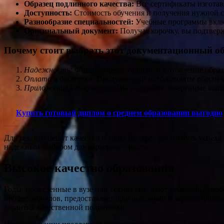
Образец подлинного качества:
Все сертификаты изготав
Доступность:
Стоимость обучения и получения нужной ст
Разнообразие специальностей:
Учебные программы включа
Оригинальный документ:
Получая корочку, вы подтверж
Почему стоит выбрать этот документационный о
Надежность:
Фирмы, предлагающие изготовление образо
Оплата и доставка:
Продуманный метод оплаты обеспечив
Приложение к документу:
Вы получаете заверенные выпи
Купить готовый диплом о среднем образовании выгодно
Для тех, кто ценит качество и хочет быстрее достигнуть успеха
надежным выбором для карьерного роста.
Высокое качество образования
Годы, проведенные в вузе или техникуме, дают
уникальный наб
профессионалов, предоставляет оригинальный и зарегистриров
гарантия качественной подготовки.