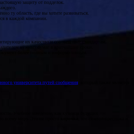
настоящую защиту от подделок.
каждого.
о ту область, где вы хотите развиваться.
тся в каждой компании.
тирующие их качество и соответствие стандартам.
ладателем нужных бумаг в кратчайшие сроки.
 документ более полным и информативным.
енного университета путей сообщения
, который также является
ности. Учебное заведение, как кузница будущих
по всему миру. Это не просто
корочка
, это символ престижа и