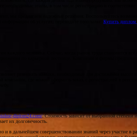
иложением, где каждая деталь тщательно продумана. Вы можете
се необходимые этапы, в том числе регистрацию и соответствие 
кумент, мы предлагаем надежные решения. Воспользуйтесь возмо
й информации об услугах, переходите по ссылке:
Купить диплом 
и каждого человека. Сейчас, когда рынок труда становится всё
одвижения по карьерной лестнице. Компании и фирмы предпочи
зволяет развивать навыки, необходимые для достижения высот в
компании, где можно оформить заказ, с регистрацией в реестре
чебу.
emialnie-diplom24.com/
. Стоимость зависит от выбранной степени 
вает их долговечность.
но и в дальнейшем совершенствовании знаний через участие в р