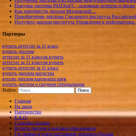
Получение диплома Российской международной академ
Покупка диплома РАНХиГС - основные аспекты и риски
Как приобрести диплом Московской…
Приобретение диплома Смольного института Российcко
Получите диплом института Управления и информатик
Партнеры
купить аттестат за 11 класс
купить диплом
аттестат за 11 классов купить
аттестат за 11 классов купить
купить аттестат за 11 класс
купить диплом магистра
куплю диплом кандидата наук
купить диплом о среднем специальном
Найти:
Главная
На заказ
Партнерство
F.A.Q.
Способы оплаты
Купить диплом о высшем образовании
Где можно купить настоящий диплом в России