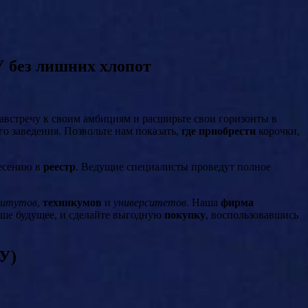
 без лишних хлопот
австречу к своим амбициям и расширьте свои горизонты в
о заведения. Позвольте нам показать,
где приобрести
корочки,
несению в
реестр
. Ведущие специалисты проведут полное
титутов
,
техникумов
и
университетов
. Наша
фирма
ше будущее, и сделайте выгодную
покупку
, воспользовавшись
У)