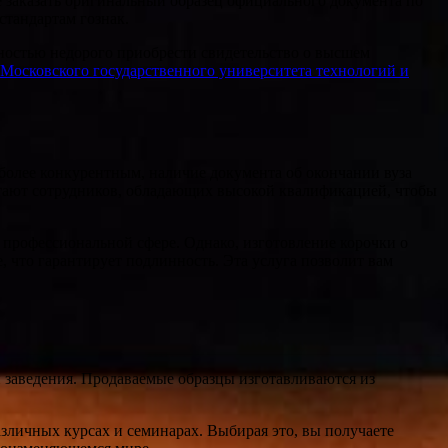
 заказать оригинальный образец официального документа по
стандартам гознак.
жностью недорого приобрести свидетельство о высшем
Московского государственного университета технологий и
 более конкурентным, наличие документа об окончании вуза
тают сотрудников, обладающих высокой квалификацией, чтобы
 профессиональной сфере. Однако, изготовление корочки о
, что гарантирует подлинность. Эта услуга позволит вам
и заведения. Продаваемые образцы изготавливаются из
азличных курсах и семинарах. Выбирая это, вы получаете