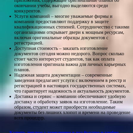
приложения, содержащие оригинальные бланки об
окончании учебы, выгодно выделяются среди
конкурентов.
Услуги компаний – многие уважаемые фирмы и
компании предоставляют поддержку в защите
квалификационных степеней. Сотрудничество с такими
организациями открывает двери к мощным ресурсам,
включая оригинальные образцы документов с
регистрацией.
Доступная стоимость – заказать изготовление
документов сегодня можно недорого. Вопрос сколько
стоит часто интересует студентов, так как оплата
изготовления оригинала важна для личных карьерных
планов.
Надежная защита документации – современные
заведения предлагают услуги с включением в реестр и
регистрацией в настоящих государственных системах,
что гарантирует надежность и актуальность документов.
Доставка и сервис – компании обеспечивают удобную
доставку и обработку заявок на изготовление. Таким
образом, студент может приобрести необходимые
документы без лишних хлопот и времени на проведение
всех процедур.
Купить диплом с занесением в вуз быстро и удобно