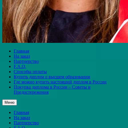
Главная
На заказ
Партнерство
F.A.Q.
Способы оплаты
Купить диплом о высшем образовании
Где можно купить настоящий диплом в России
Покупка диплома в России – Советы и
Предостережения
Меню
Главная
На заказ
Партнерство
F.A.Q.