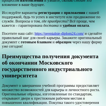
процессом
изготовления
и узнайте,
сколько стоит
это
вложение в ваше будущее.
Исследуйте варианты
регистрации
и
приложения
с нашей
поддержкой, будь то успех в институте или продвижение по
службе. Вопросы о том,
где приобрести
? Всё проще, чем
кажется – гарантирована
доставка
и
удобная оплата
.
Посетите наш сайт:
https://premialnie-diplom24.com/
и сделайте
правильный шаг для своей карьеры. Закажите оригинальный
документ с
готовым бланком
и
образцом
через нашу фирму
уже сегодня!
Преимущества получения документа
об окончании Московского
государственного индустриального
университета
Документ о завершении учебной программы предоставляет
множество возможностей для карьеры и личностного роста.
Оригинальные образцы, изготовленные по стандартам,
открывают двери к престижным рабочим местам и
повышению квалификации. Покупка такого удостоверения