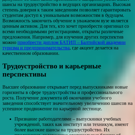
шансы на трудоустройство в ведущих организациях. Высокая
степень доверия к таким заведениям позволяет гарантировать
студентам доступ к уникальным возможностям в будущем.
Возможность закончить обучение в уважаемом вузе является
ценным активом. Для тех, кто хочет приобрести оригинал со
всеми необходимыми регистрациями, открыты различные
предложения. Например, для изучения других перспектив
можно
приобрести диплом БАТИП – Балтийской академии
туризма и предпринимательства
, где акцент делается на
качественном образовании.
Трудоустройство и карьерные
перспективы
Высшее образование открывает перед выпускниками новые
горизонты в сфере трудоустройства и профессионального
роста. Получение документа об окончании учебного
заведения способствует значительному увеличению шансов на
успешное продвижение по карьерной лестнице.
Признание работодателями – выпускники учебных
учреждений, таких как институт или техникум, имеют
более высокие шансы на трудоустройство. Их