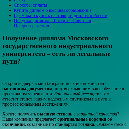
Способы оплаты
Купить диплом о высшем образовании
Где можно купить настоящий диплом в России
Покупка диплома в России – Советы и
Предостережения
Получение диплома Московского
государственного индустриального
университета – есть ли легальные
пути?
Откройте дверь в мир безграничных возможностей с
настоящим документом
, подтверждающим ваше обучение в
престижном учреждении.
Защищенный реестром
, этот
аттестат станет вашим надежным спутником на пути к
профессиональным достижениям.
Хотите получить
высшую степень
с
гарантией качества
?
Наша компания предлагает
оригинальные корочки об
окончании
, созданные по стандартам
гознака
. Ознакомьтесь с