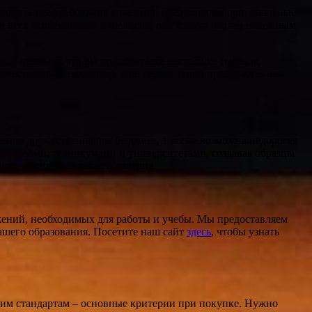
ворить все требования клиентов, предоставляя оригинальные
ом всех особенностей и нюансов, они станут вашим надежным
и означает, что вы приобретаете настоящие изделия,
качественный экземпляр, наш сервис готов предложить вам
ения дружественна для бюджета, а также возможна недорогая
 с вузами, техникумами и университетами, создавая образцы
дукт, достойный вашего доверия.
ожений, необходимых для работы и учебы. Мы предоставляем
ашего образования. Посетите наш сайт
здесь
, чтобы узнать
ящим стандартам – основные критерии при покупке. Нужно