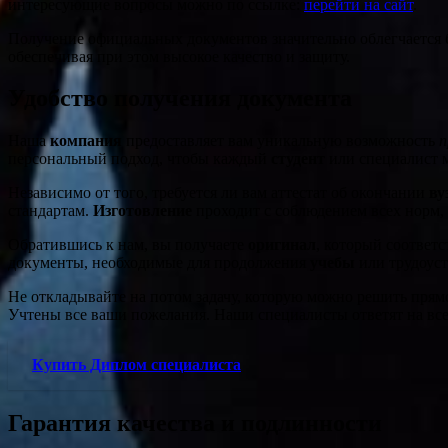
интересующие вопросы можно по ссылке:
перейти на сайт
.
Получение официальных документов значительно облегчается 
обеспечивая при этом высокое качество и защиту.
Удобство получения документа
Наша
компания
предоставляет вам уникальную возможность
п
персональный подход, чтобы каждый
студент
или специалист 
Независимо от того, требуется ли вам аттестат об окончании
ву
стандартам.
Изготовление
проходит с соблюдением всех норм, 
Обратившись к нам, вы получаете
оригинал
, который соответ
документы, необходимые для продолжения
учебы
или трудоуст
Не откладывайте на потом задачу, которую можно решить прям
Учтены все ваши пожелания. Наши специалисты ответят на все
Купить Диплом специалиста
Гарантия качества и подлинности