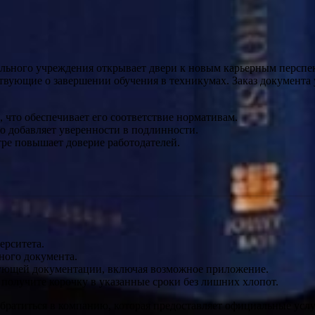
льного учреждения открывает двери к новым карьерным перспек
твующие о завершении обучения в техникумах. Заказ документа
, что обеспечивает его соответствие нормативам.
то добавляет уверенности в подлинности.
ре повышает доверие работодателей.
ерситета.
ного документа.
вующей документации, включая возможное приложение.
 получите корочку в указанные сроки без лишних хлопот.
братиться в компанию, которая предоставляет официальные услу