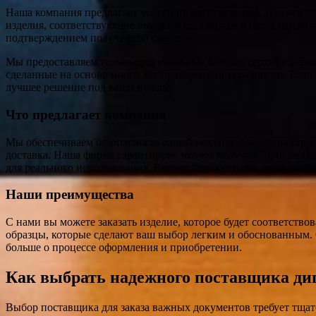
Наша компания предлагает услуги по изготовлению документов
изделия, соответствующие высоким стандартам и актуальным т
подтверждением полученной степени.
Мы предоставляем только оригинальные бланки, сертифицирова
сделанные на основе много лет проверенной технологии. Если 
лучшее решение под ваши нужды.
Что предлагает компания
Мы обеспечиваем безопасность вашей покупки благодаря строг
доставка. Наша фирма гарантирует, что вы получите оригинал
для реального использования. Вопрос “где купить и сколько ст
Наши преимущества
С нами вы можете заказать изделие, которое будет соответств
образцы, которые сделают ваш выбор легким и обоснованным. 
больше о процессе оформления и приобретении.
Как выбрать надежного поставщика ди
Выбор поставщика для заказа важных документов требует тщат