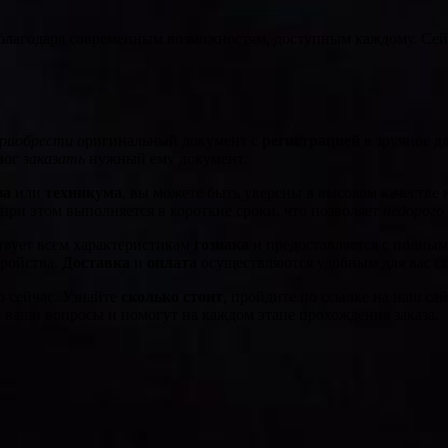
благодаря современным возможностям, доступным каждому. Сей
риобрести
оригинальный документ с
регистрацией
в зручное д
мог
заказать
нужный ему документ.
за
или
техникума
, вы можете быть уверены в высоком качестве
при этом выполняется в короткие сроки, что позволяет
недорого
ствует всем характеристикам
гознака
и предоставляется с полным 
ройства.
Доставка
и
оплата
осуществляются удобным для вас сп
о сейчас. Узнайте
сколько стоит
, пройдите по ссылке на наш са
 ваши вопросы и помогут на каждом этапе прохождения заказа.