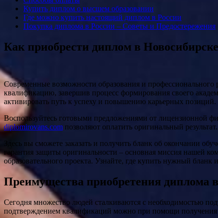
Купить диплом о высшем образовании
Где можно купить настоящий диплом в России
Покупка диплома в России – Советы и Предостережения
Как приобрести диплом в Новосибирске
Современные возможности образования и профессионального р
квалификацию, завершив процесс формирования своего академ
активировать путь к успеху и повышению карьерных позиций.
Воспользуйтесь готовыми предложениями от лицензионной ф
diplomirovans.com
позволяют оплатить оригинальный результат.
Здесь вы сможете заказать и получить бланк об окончании обуч
гарантия защиты оригинальности – основная миссия нашей ком
образовательного проекта. Узнайте, где купить нужный бланк и
Преимущества приобретения диплома в
Сегодня множество людей сталкиваются с необходимостью подт
подтверждением квалификаций можно при помощи получения 