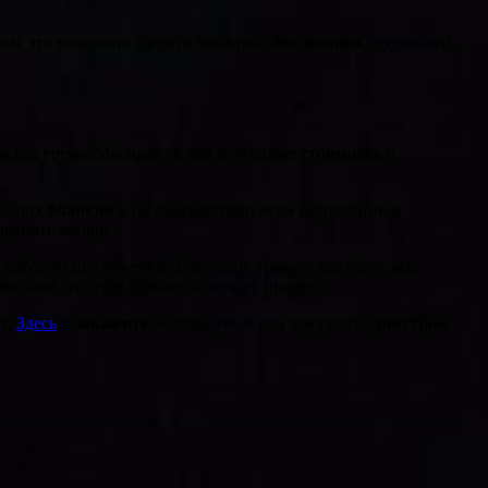
час это возможно сделать
быстро
и
без лишних
трудностей,
ля вас время. Мы предлагаем доступные
стоимость
и
 наших
бланков
и их соответствии всем современным
решить вопрос.
набором приложений. Благодаря этому, у вас будут все
особом, что еще больше облегчает процесс.
йт:
Здесь
и
закажите
необходимый вам документ с
реестром
.