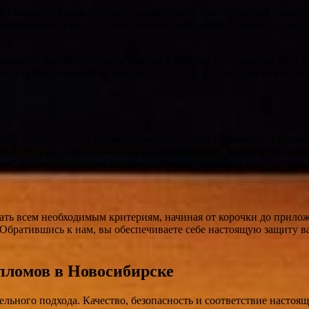
 с гарантией их качества и подлинности. Мы стремимся удовлет
ребованиям вузов и других учебных заведений. Сделаны с учет
нные и прошедшие регистрацию в реестре. Сотрудничество с нам
вы студент, желающий защитить свой статус, или просто ищете 
ому контролю всех проведенных процессов. Стоимость изготовл
ьный документ, выполненный на бумаге гознак. Мы сотрудничаем
оит” решается быстро и грамотно, предоставляя вам готовый про
овать всем необходимым критериям, начиная от корочки до прил
Обратившись к нам, вы обеспечиваете себе настоящую защиту в
пломов в Новосибирске
ельного подхода. Качество, безопасность и соответствие насто