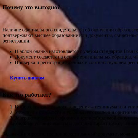
Почему это выгодно?
Наличие официального свидетельства об окончании образовате
подтверждают высшее образование или документы, свидетельс
регистрации.
Шаблон бланка изготовляется с учётом стандартов Гознак
Документ создается на основе оригинальных образцов, ч
Проверка и регистрация данных в соответствующем реест
Купить диплом
Как это работает?
Выбор образовательного заведения – техникума или унив
Уточнение стоимости и условий изготовления оригиналь
Завершение заказа с оформлением необходимой сопутст
Удобные условия оплаты и доставки гарантируют, что вы
Задаваясь вопросом, где приобрести данный документ, можно о