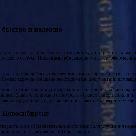
 быстро и надежно
оста открывают новые горизонты для тех, кто стремится к выс
ического статуса.
Настоящие образцы
документов, оформленные
ирмы,
занимающейся изготовлением
разных корочек с гознаковс
 Каждая корочка оснащена необходимыми документами для защит
ения в техникамах или университетах с точной доставкой в ваше
пании. Задайте вопросы о стоимости и сроках выполнения, и п
 как он предоставится для дальнейших шагов в карьерной учебе 
 Новосибирске
вердить свои образовательные достижения для улучшения карье
оригинальных документов об образовании.