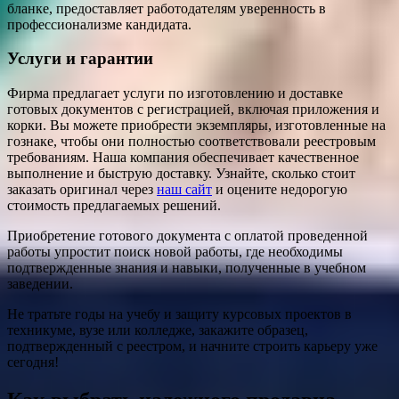
бланке, предоставляет работодателям уверенность в
профессионализме кандидата.
Услуги и гарантии
Фирма предлагает услуги по изготовлению и доставке
готовых документов с регистрацией, включая приложения и
корки. Вы можете приобрести экземпляры, изготовленные на
гознаке, чтобы они полностью соответствовали реестровым
требованиям. Наша компания обеспечивает качественное
выполнение и быструю доставку. Узнайте, сколько стоит
заказать оригинал через
наш сайт
и оцените недорогую
стоимость предлагаемых решений.
Приобретение готового документа с оплатой проведенной
работы упростит поиск новой работы, где необходимы
подтвержденные знания и навыки, полученные в учебном
заведении.
Не тратьте годы на учебу и защиту курсовых проектов в
техникуме, вузе или колледже, закажите образец,
подтвержденный с реестром, и начните строить карьеру уже
сегодня!