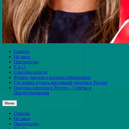
Главная
На заказ
Партнерство
F.A.Q.
Способы оплаты
Купить диплом о высшем образовании
Где можно купить настоящий диплом в России
Покупка диплома в России – Советы и
Предостережения
Меню
Главная
На заказ
Партнерство
F.A.Q.