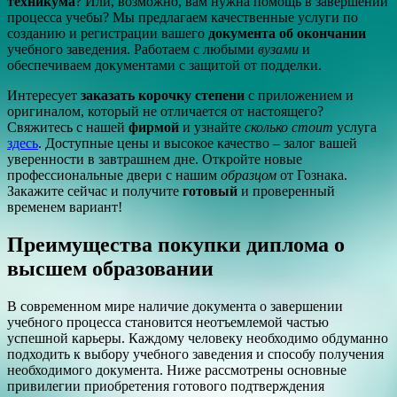
техникума
? Или, возможно, вам нужна помощь в завершении
процесса учебы? Мы предлагаем качественные услуги по
созданию и регистрации вашего
документа об окончании
учебного заведения. Работаем с любыми
вузами
и
обеспечиваем документами с защитой от подделки.
Интересует
заказать корочку степени
с приложением и
оригиналом, который не отличается от настоящего?
Свяжитесь с нашей
фирмой
и узнайте
сколько стоит
услуга
здесь
. Доступные цены и высокое качество – залог вашей
уверенности в завтрашнем дне. Откройте новые
профессиональные двери с нашим
образцом
от Гознака.
Закажите сейчас и получите
готовый
и проверенный
временем вариант!
Преимущества покупки диплома о
высшем образовании
В современном мире наличие документа о завершении
учебного процесса становится неотъемлемой частью
успешной карьеры. Каждому человеку необходимо обдуманно
подходить к выбору учебного заведения и способу получения
необходимого документа. Ниже рассмотрены основные
привилегии приобретения готового подтверждения