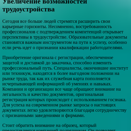
Увеличение возможностей
трудоустройства
Сегодня все больше людей стремятся расширить свои
карьерные горизонты. Несомненно, востребованность
профессионалов с подтверждением компетенций открывает
перспективы в трудоустройстве. Образовательные документы
становятся важным инструментом на пути к успеху, особенно
если речь идет о признании квалификации работодателями.
Приобретение оригинала с регистрации, обеспеченное
защитой и доставкой до заказчика, способно изменить
профессиональный путь. Специалисты, окончившие институт
или техникум, находятся в более выгодном положении на
рынке труда, так как их служебная карта пополняется
исчерпывающей информацией об умениях и навыках.
Компании и организации все чаще обращают внимание на
легальность и качество документов, оригинальная
регистрация которых происходит с использованием госзнака.
Для успеха на современном рынке запросы о настоящих
документах легко удовлетворяются благодаря сотрудничеству
с признанными заведениями и фирмами.
Стоит обратить внимание на образец, который
предоставляется компанией-подрядчиком. Он позволяет