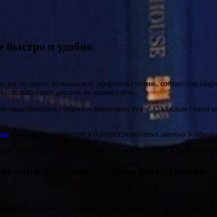
е быстро и удобно
с вы получите возможность оформить степень, соответствующую
е, сколько стоит диплом на нашем сайте.
ля защитившихся студентов различных вузов. С каждым годом м
лом
у нас, и мы позаботимся о регистрационных данных в официа
апе, чтобы сделать процесс максимально простым и удобным. Об
окупки диплома с учетом регистрации
фициальный реестр, первым делом проверьте ее репутацию. Изу