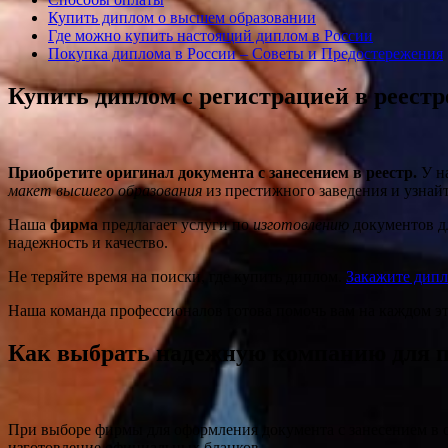
Купить диплом о высшем образовании
Где можно купить настоящий диплом в России
Покупка диплома в России – Советы и Предостережения
Купить диплом с регистрацией в реестр
Приобретите оригинал документа с занесением в реестр.
У на
макет высшего образования
из престижного заведения и узнайт
Наша
фирма
предлагает услуги по
изготовлению
документов д
надежность и качество.
Не теряйте время на поиски, где купить диплом.
Закажите дип
Наша команда профессионалов готова помочь вам на каждом эт
Как выбрать надежную компанию для п
При выборе фирмы для оформления документа с занесением в о
изготовление официальных бланков.