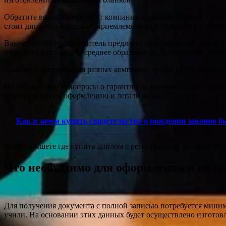
Обратите внимание на опыт компании в данной области. Сколь
стоит диплом и насколько приемлема цена в сравнении с рынк
Важно, чтобы производитель предлагал оригинальный образец 
относится высшее или среднее образование. Лучше всего, если 
Сравните предложения разных компаний, чтобы найти наиболее 
Не забудьте задать вопросы о гарантии на изготовление и воз
консультации по оформлению и легализации.
Как и зачем купить свидетельство о рождении законно б
Если вы ищете где купить диплом с регистрацией, ознакомьтес
Что необходимо для оформления и полу
Для получения документа с полной записью потребуется мини
учили. На основании этих данных будет осуществлено изготов