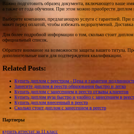
Важно подготовить образец документа, включающего ваше имя, 
а также от года обучения. При этом можно приобрести диплом
Выберите компанию, предлагающую услуги с гарантией. При оф
макет перед оплатой, чтобы избежать недоразумений. Доставка
Для более подробной информации о том, сколько стоит диплом 
официальный список.
Обратите внимание на возможности защиты вашего титула. Про
дополнительные шаги для подтверждения квалификации.
Related Posts:
Купить диплом с реестром - Цена и гарантии подлинност
Занесите диплом в реестр образования быстро и легко
Купить диплом с занесением в реестр отзывы клиентов
Купить диплом вуза быстро и удобно с занесением в реес
Купить диплом внесенный в реестр
Сколько стоит диплом с занесением в реестр
Партнеры
купить аттестат за 11 класс