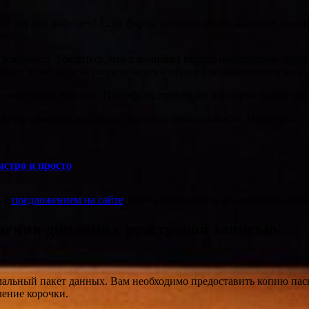
ко лет она работает? Если фирма успешно функционирует миниму
ом.
документа. Убедитесь, что в комплект входит необходимое прил
будет возможность увидеть макет и образец до оформления заказ
выгодный вариант. Проверьте, предлагает ли фирма услуги по до
можность защиты документа в случае необходимости. Некоторые 
ыстро и просто
ь с
предложением на сайте
, чтобы рассмотреть все детали и особ
чения диплома с реестровой записью
мальный пакет данных. Вам необходимо предоставить копию пас
ление корочки.