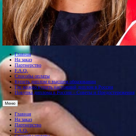
Главная
На заказ
Партнерство
F.A.Q.
Способы оплаты
Купить диплом о высшем образовании
Где можно купить настоящий диплом в России
Покупка диплома в России – Советы и Предостережения
Меню
Главная
На заказ
Партнерство
F.A.Q.
Способы оплаты