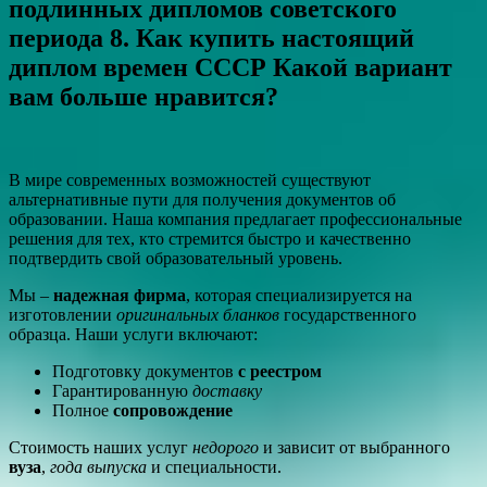
подлинных дипломов советского
периода 8. Как купить настоящий
диплом времен СССР Какой вариант
вам больше нравится?
В мире современных возможностей существуют
альтернативные пути для получения документов об
образовании. Наша компания предлагает профессиональные
решения для тех, кто стремится быстро и качественно
подтвердить свой образовательный уровень.
Мы –
надежная фирма
, которая специализируется на
изготовлении
оригинальных бланков
государственного
образца. Наши услуги включают:
Подготовку документов
с реестром
Гарантированную
доставку
Полное
сопровождение
Стоимость наших услуг
недорого
и зависит от выбранного
вуза
,
года выпуска
и специальности.