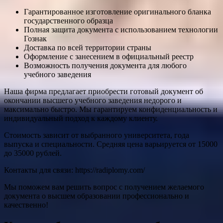
Гарантированное изготовление оригинального бланка
государственного образца
Полная защита документа с использованием технологии
Гознак
Доставка по всей территории страны
Оформление с занесением в официальный реестр
Возможность получения документа для любого
учебного заведения
Наша фирма предлагает приобрести готовый документ об
окончании высшего учебного заведения недорого и
максимально быстро. Мы гарантируем конфиденциальность и
индивидуальный подход к каждому клиенту.
Стоимость зависит от выбранного университета, года
выпуска и специальности. Средняя цена варьируется от 15000
до 35000 рублей.
Контакты для связи: https://radiplomy.com/
Мы поможем вам решить вопрос с получением желаемого
документа о высшем образовании профессионально и
качественно!