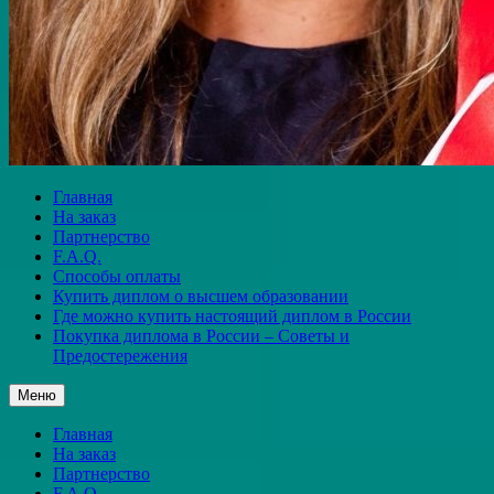
Главная
На заказ
Партнерство
F.A.Q.
Способы оплаты
Купить диплом о высшем образовании
Где можно купить настоящий диплом в России
Покупка диплома в России – Советы и
Предостережения
Меню
Главная
На заказ
Партнерство
F.A.Q.