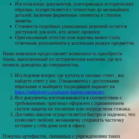
Изготовление документов, повторяющих исторические
образцы, осуществляется с точностью до мельчайших
деталей, включая фирменные элементы и степень
защиты.
Стоимость подобных уникальных решений остается
доступной для всех, кто ценит прошлое.
Оригинальный аттестат или корочка может стать
отличным дополнением к коллекции редких предметов.
Наша компания предоставляет возможность приобрести
бланк, выполненный по историческим канонам, где все
нюансы доведены до совершенства.
Исследовав вопрос где купить и сколько стоит , вы
найдете ответ у нас. Ознакомьтесь с доступными
образцами и выберите подходящий вариант на
https://radiplomy.com/kupit-diplom-medsestry
.
Все документы изготавливаются в соответствии с
требованиями: оригинал оформлен с применением
систем защиты на тиснении или посредством гознака.
Доставка заказов осуществляется быстро и надежно, что
позволяет любому желающему сохранить частичку
истории у себя дома или в офисе.
Покупка артефактов, связанных с учреждениями таких