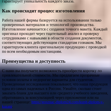
гарантирует уникальность каждого заказа.
Как происходит процесс изготовления
Работа нашей фирмы базируется на использовании только
проверенных материалов и технологий производства.
Изготовление начинается с создания точного макета. Каждый
оригинал проходит через тщательный анализ и проверку
сотрудниками с навыками в области создания документов,
соответствующих действующим стандартам гознаком. Мы
гарантируем клиента оригинальную продукцию с проводкой
по всем необходимым инстанциям.
Преимущества и доступность
С нами вы получаете возможность приобрести корочку по
привлекательной стоимости. Мы предлагаем прозрачные
условия оплаты и недорогие варианты для студентов.
Проведенные исследования показывают, что наша продукция
одна из самых надежных в России. Узнайте, сколько стоит
заказать бланк для высшего или среднего учебного заведения,
обратившись за консультацией через приложение или на
нашей странице:
https://gosznac-diplom24.com/kupit-diplom-v-
kazani
.