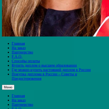
Главная
На заказ
Партнерство
F.A.Q.
Способы оплаты
Купить диплом о высшем образовании
Где можно купить настоящий диплом в России
Покупка диплома в России – Советы и
Предостережения
Меню
Главная
На заказ
Партнерство
F.A.Q.