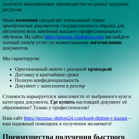
получить максимальные преимущества на рынке трудовых
ресурсов.
Наша
компания
предлагает уникальный сервис
приобретения
документов государственного образца для
абсолютно всех
заведений
высшего профессионального
обучения. На сайте
https://gosznac-diplom24.com/
вы найдете
полный спектр услуг по моментальному
изготовлению
документов.
Мы гарантируем:
Оригинальный
макет
с реальной
проводкой
Доставку в кратчайшие сроки
Полную конфиденциальность
Документ с занесением в
реестр
Стоимость варьируется в зависимости от выбранного
вуза
и
категории документа.
Где купить
настоящий документ об
образовании? Только у профессионалов!
Наш сайт
https://gosznac-diplom24.com/kupit-diplom-v-kazani
–
ваш надежный помощник в получении желаемого!
Преимущества получения быстрого