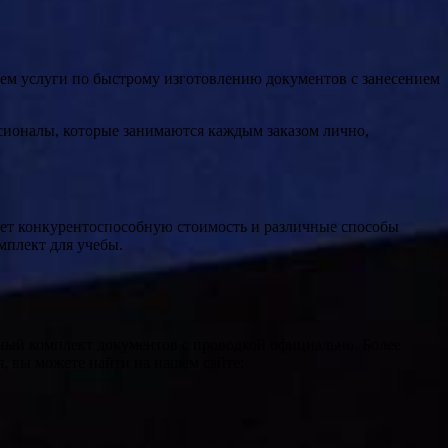
аем услуги по быстрому изготовлению документов с занесением
сионалы, которые занимаются каждым заказом лично,
ает конкурентоспособную стоимость и различные способы
мплект для учебы.
ный комплект документов с проводкой официально. Более
, вы можете найти на нашем сайте: