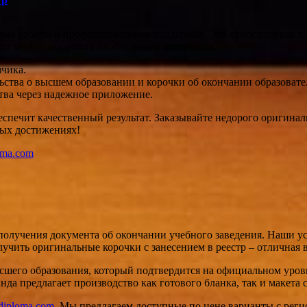
е работы и профессиональная поддержка. Это относится как к 
и где можно оформить необходимые материалы.
зчика.
льства о высшем образовании и корочки об окончании образоват
ства через надежное приложение.
беспечит качественный результат. Заказывайте недорого оригин
ных достижениях!
loma.com
получения документа об окончании учебного заведения. Наши у
чить оригинальные корочки с занесением в реестр – отличная в
сшего образования, который подтвердится на официальном уровн
да предлагает производство как готового бланка, так и макета 
-diploma.com
. Мы предлагаем доступные по цене варианты с реги