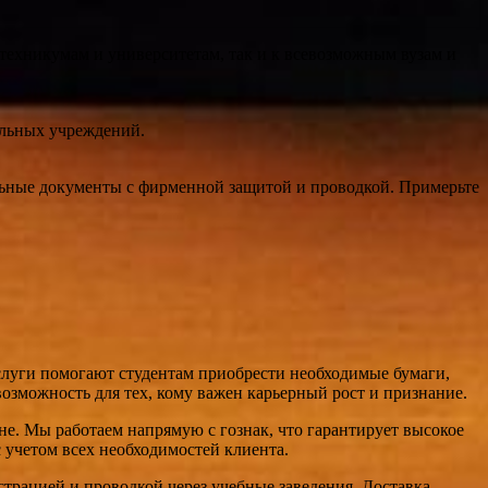
техникумам и университетам, так и к всевозможным вузам и
ельных учреждений.
альные документы с фирменной защитой и проводкой. Примерьте
слуги помогают студентам приобрести необходимые бумаги,
озможность для тех, кому важен карьерный рост и признание.
е. Мы работаем напрямую с гознак, что гарантирует высокое
с учетом всех необходимостей клиента.
страцией и проводкой через учебные заведения. Доставка