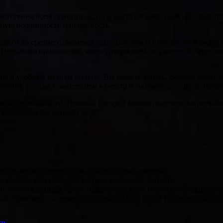
етствием всем стандартам, но и высоким качеством исполнения.
лную подлинность и надежность.
шего до среднего, включая университеты и институты. Каждое 
. Используя приложения, мы подтверждаем подлинность через з
ны и удобные методы оплаты. Вы можете узнать, сколько стоит д
ваний, а также с занесением в реестр и соответствующими пров
лной анонимности. Готовый продукт можно получить в кратчайш
 возможны без лишних забот.
в бланков и оригиналов с занесением в реестры.
 расчета при сотрудничестве с надежной фирмой.
тающие в данной сфере, предлагают качественные образцы доку
 с гарантией получения настоящего оригинала и с регистрацией 
тр