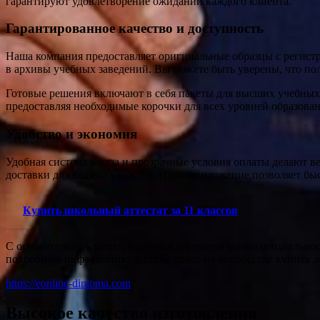
гарантируют удовлетворение ожиданий каждого клиента.
Гарантированное качество и доступность
Наша компания предоставляет оригинальные образцы с регистр
в архивы учебных заведений. Вы можете быть уверены, что по
Готовые решения включают в себя пакеты для высших учебных 
предоставляя необходимые корочки для всех уровней образовани
Удобство и экономия
Удобная система заказа и прозрачные условия оплаты делают 
доставки для вашего удобства. Наше приложение позволяет быст
Купить школьный аттестат за 11 классов
С основательной защитой данных и строгой конфиденциальнос
подробную информацию, а также ответ на вопрос, где купить д
https://eonline-diploma.com
Высокое качество изготовления