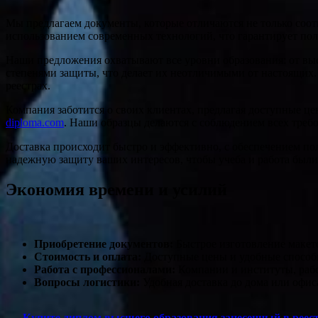
Мы предлагаем документы, которые отличаются не только соотв
использованием современных технологий, что гарантирует по
Наши предложения охватывают все уровни образования: от выс
степенями защиты, что делает их неотличимыми от настоящих
реестрах.
Компания заботится о своих клиентах, предлагая доступные це
diploma.com
. Наши образцы делаются с соблюдением всех требо
Доставка происходит быстро и эффективно, с обеспечением по
надежную защиту ваших интересов, чтобы учеба и работа были
Экономия времени и усилий
Приобретение документов:
Быстрое изготовление макето
Стоимость и оплата:
Доступные цены и удобные способы
Работа с профессионалами:
Компании и институты, рабо
Вопросы логистики:
Удобная доставка до дома или офиса
Купите диплом высшего образования занесенный в реес