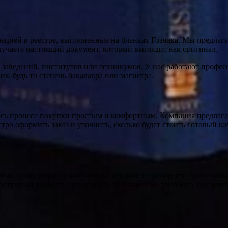
ацией в реестре, выполненные на бланках Гознака. Мы предлаг
лучаете настоящий документ, который выглядит как оригинал.
заведений, институтов или техникумов. У нас работают профес
я, будь то степень бакалавра или магистра.
весь процесс покупки простым и комфортным. Компания предлаг
ро оформить заказ и уточнить, сколько будет стоить готовый ко
тью, нашу фирму выбирают те, кто хочет приобрести оригиналь
оступный вариант сертификата об окончании учебного заведения