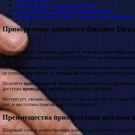
Купить диплом о высшем образовании
Где можно купить настоящий диплом в России
Покупка диплома в России – Советы и Предостережения
Приобретение диплома в Нижнем Тагиле
Размышляете об экономии времени и энергии в получении
обр
получения образца, который соответствует всем требованиям в
Наша
компания
предлагает услуги по
изготовлению
подлинн
от степени
института
до
техникума
, включая все необходимы
Получите
оригинальный
экземпляр с возможностью
регистра
доступна
проводка
и
доставка
для вашего удобства.
Интересует,
сколько стоит
процесс? Наши услуги доступны п
шаг, и мы готовы помочь вам его преодолеть!
Преимущества приобретения диплома 
Широкий спектр разнообразных вариантов получения документ