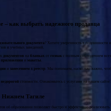
 – как выбрать надежного продавца
азовательного документа
? Хотите уверенность в подлинности
узов и учебных заведений.
ых
документов
на
бланках
от
гознак
с полным соблюдением все
е
приложения
и
макеты
.
ции
и
занесением
в
реестр
. Мы понимаем, насколько важно, чт
о
недорогой
стоимости. Ознакомьтесь с услугами на нашем сайте
в Нижнем Тагиле
ов об образовании позволяет быстро и эффективно реализовать