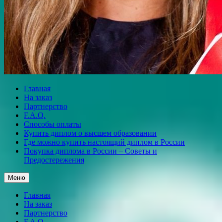
Главная
На заказ
Партнерство
F.A.Q.
Способы оплаты
Купить диплом о высшем образовании
Где можно купить настоящий диплом в России
Покупка диплома в России – Советы и
Предостережения
Меню
Главная
На заказ
Партнерство
F.A.Q.