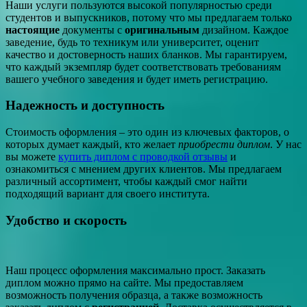
Наши услуги пользуются высокой популярностью среди
студентов и выпускников, потому что мы предлагаем только
настоящие
документы с
оригинальным
дизайном. Каждое
заведение, будь то техникум или университет, оценит
качество и достоверность наших бланков. Мы гарантируем,
что каждый экземпляр будет соответствовать требованиям
вашего учебного заведения и будет иметь регистрацию.
Надежность и доступность
Стоимость оформления – это один из ключевых факторов, о
которых думает каждый, кто желает
приобрести диплом
. У нас
вы можете
купить диплом с проводкой отзывы
и
ознакомиться с мнением других клиентов. Мы предлагаем
различный ассортимент, чтобы каждый смог найти
подходящий вариант для своего института.
Удобство и скорость
Наш процесс оформления максимально прост. Заказать
диплом можно прямо на сайте. Мы предоставляем
возможность получения образца, а также возможность