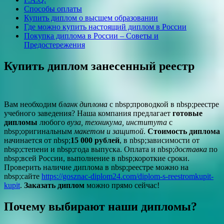
Способы оплаты
Купить диплом о высшем образовании
Где можно купить настоящий диплом в России
Покупка диплома в России – Советы и
Предостережения
Купить диплом занесенный реестр
Вам необходим
бланк диплома
с nbsp;проводкой в nbsp;реестре
учебного заведения? Наша компания предлагает
готовые
дипломы
любого
вуза, техникума, института
с
nbsp;оригинальным
макетом и защитой
.
Стоимость диплома
начинается от nbsp;
15 000 рублей
, в nbsp;зависимости от
nbsp;степени и nbsp;года выпуска. Оплата и nbsp;
доставка
по
nbsp;всей России, выполнение в nbsp;короткие сроки.
Проверить наличие диплома в nbsp;реестре можно на
nbsp;сайте
https://gosznac-diplom24.com/diplom-s-reestromkupit-
kupit
.
Заказать диплом
можно прямо сейчас!
Почему выбирают наши дипломы?