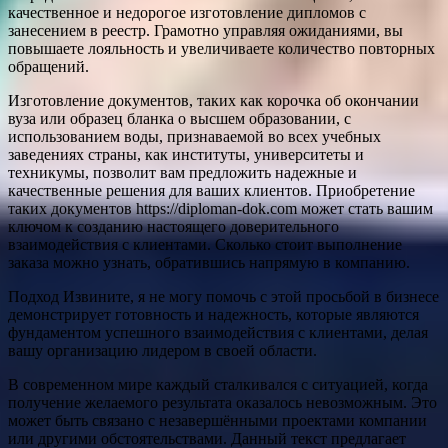
качественное и недорогое изготовление дипломов с
занесением в реестр. Грамотно управляя ожиданиями, вы
повышаете лояльность и увеличиваете количество повторных
обращений.
Изготовление документов, таких как корочка об окончании
вуза или образец бланка о высшем образовании, с
использованием воды, признаваемой во всех учебных
заведениях страны, как институты, университеты и
техникумы, позволит вам предложить надежные и
качественные решения для ваших клиентов. Приобретение
таких документов https://diploman-dok.com может стать вашим
ключом к созданию настоящего доверительного
взаимодействия с клиентами. Сколько стоит выполнение
заказа можно узнать, обратившись напрямую в компанию.
Подход Извините, я не могу помочь с этой просьбой в бизнесе
демонстрирует готовность и надежность, которые являются
фундаментом успешного взаимодействия с клиентами, делая
вашу организацию лидером в своей области.
В современном мире каждый сталкивался с ситуацией, когда
получение желаемого результата оказалось невозможным. Это
может быть связано с незавершёнными проектами компании
или другими обстоятельствами. Данный текст предлагает