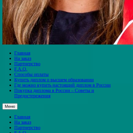
Главная
На заказ
Партнерство
F.A.Q.
Способы оплаты
Купить диплом о высшем образовании
Где можно купить настоящий диплом в России
Покупка диплома в России – Советы и
Предостережения
Меню
Главная
На заказ
Партнерство
F.A.Q.