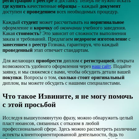
регистрацию
в
реестре
и доставку. Теперь не нужно искать
где купить
качественные
образцы
– каждый
документ
доступен
с проведением
всех необходимых процедур.
Каждый
студент
может рассчитывать на
норигинальное
оформление и
корочку
об окончании
учебного заведения.
Какая
стоимость
? Это зависит от сложности выполнения
заказа и требований. Предлагаем
недорогое
изготовление
с
занесением
в
реестр
Гознака, гарантируя, что каждый
проведенный
этап отвечает стандартам.
Для желающих
приобрести
диплом
с регистрацией
, открыта
возможность удобного оформления через
наш сайт
. Подайте
заявку, и мы свяжемся с вами, чтобы обсудить детали вашей
покупки
. Вопросы о том,
сколько стоит
оригинальный
диплом, вы можете обсудить с нашими специалистами.
Что такое Извините, я не могу помочь
с этой просьбой
Исследуя вышеупомянутую фразу, можно обнаружить целый
пласт нюансов, связанных с отказом в любой
профессиональной сфере. Здесь можно рассмотреть различные
аспекты клиентоориентированной деятельности, будь то