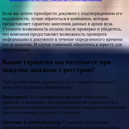
Если вы хотите приобрести документ с подтверждением его
подлинности, лучше обратиться в компанию, которая
предоставляет гарантии занесения данных в архив вуза.
Уточните возможность оплаты после проверки и убедитесь,
что компания предоставляет возможность проверить
информацию о документе в течение определенного времени
после покупки. В случае сомнений обратитесь к юристу для
консультации.
Какие гарантии вы получаете при
покупке диплома с реестром?
При приобретении документа с регистрацией вы имеете
право на следующие преимущества:
Надежность
: Все сертификаты проходят тщательную
проверку в компании, что обеспечивает их подлинность и
соответствие официальным стандартам. Бланк, используемый
для изготовления, выдается с гознаком.
Занесение в учебный реестр
: Студенты, получающие
удостоверение об окончании техникума или университета,