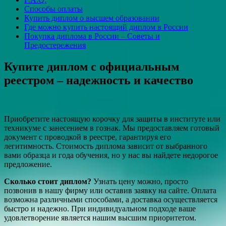
Способы оплаты
Купить диплом о высшем образовании
Где можно купить настоящий диплом в России
Покупка диплома в России – Советы и
Предостережения
Купите диплом с официальным
реестром – надежность и качество
Приобретите настоящую корочку для защиты в институте или
техникуме с занесением в гознак. Мы предоставляем готовый
документ с проводкой в реестре, гарантируя его
легитимность. Стоимость диплома зависит от выбранного
вами образца и года обучения, но у нас вы найдете недорогое
предложение.
Сколько стоит диплом?
Узнать цену можно, просто
позвонив в нашу фирму или оставив заявку на сайте. Оплата
возможна различными способами, а доставка осуществляется
быстро и надежно. При индивидуальном подходе ваше
удовлетворение является нашим высшим приоритетом.