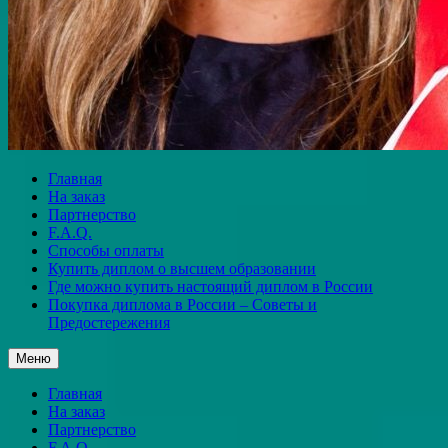
Главная
На заказ
Партнерство
F.A.Q.
Способы оплаты
Купить диплом о высшем образовании
Где можно купить настоящий диплом в России
Покупка диплома в России – Советы и
Предостережения
Меню
Главная
На заказ
Партнерство
F.A.Q.