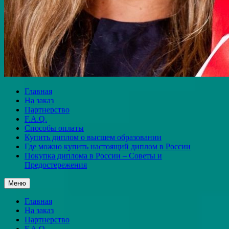
Главная
На заказ
Партнерство
F.A.Q.
Способы оплаты
Купить диплом о высшем образовании
Где можно купить настоящий диплом в России
Покупка диплома в России – Советы и
Предостережения
Меню
Главная
На заказ
Партнерство
F.A.Q.