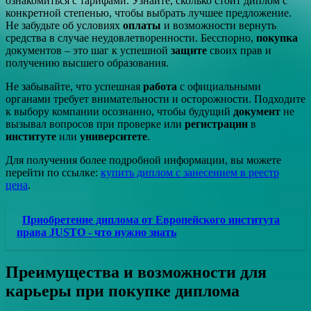
ознакомиться с тарифами. Узнайте, сколько стоит диплом с
конкретной степенью, чтобы выбрать лучшее предложение.
Не забудьте об условиях
оплаты
и возможности вернуть
средства в случае неудовлетворенности. Бесспорно,
покупка
документов – это шаг к успешной
защите
своих прав и
получению высшего образования.
Не забывайте, что успешная
работа
с официальными
органами требует внимательности и осторожности. Подходите
к выбору компании осознанно, чтобы будущий
документ
не
вызывал вопросов при проверке или
регистрации
в
институте
или
университете
.
Для получения более подробной информации, вы можете
перейти по ссылке:
купить диплом с занесением в реестр
цена
.
Приобретение диплома от Европейского института
права JUSTO - что нужно знать
Преимущества и возможности для
карьеры при покупке диплома