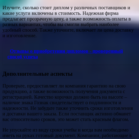
Изучите, сколько стоит диплом у различных поставщиков и
какие услуги включены в стоимость. Надежная фирма
предлагает прозрачную цену, а также возможность оплаты в
разных вариантах, чтобы вы смогли выбрать наиболее
удобный способ. Также уточните, включает ли цена доставку
и изготовление.
Отзывы о приобретении дипломов - проверенный
способ успеха
Дополнительные аспекты
Проверьте, предоставляет ли компания гарантию на свою
продукцию, а также возможность получения документа с
регистрацией. Качество корочки должно быть на высоте –
наличие знака Гознак свидетельствует о подлинности и
надежности. Не забудьте также уточнить сроки изготовления
и доставки вашего заказа. Если поставщик активно обманет
вас относительно сроков, это может стать красным флагом.
Не упускайте из виду сроки учебы и когда вам необходимо
иметь на руках готовый документ. Компании, работающие в