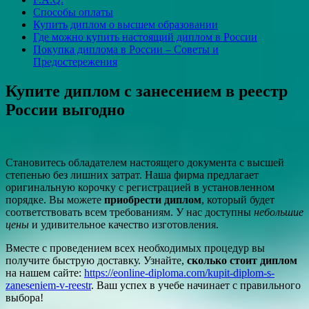
Способы оплаты
Купить диплом о высшем образовании
Где можно купить настоящий диплом в России
Покупка диплома в России – Советы и
Предостережения
Купите диплом с занесением в реестр
России выгодно
Становитесь обладателем настоящего документа с высшей
степенью без лишних затрат. Наша фирма предлагает
оригинальную корочку с регистрацией в установленном
порядке. Вы можете
приобрести диплом
, который будет
соответствовать всем требованиям. У нас доступны
небольшие
цены
и удивительное качество изготовления.
Вместе с проведением всех необходимых процедур вы
получите быструю доставку. Узнайте,
сколько стоит диплом
на нашем сайте:
https://eonline-diploma.com/kupit-diplom-s-
zaneseniem-v-reestr
. Ваш успех в учебе начинает с правильного
выбора!