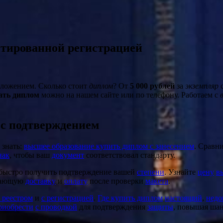
тированной регистрацией
ложением. Сколько стоит
диплом
? От
5 000 рублей
за
экземпляр
ать диплом
можно на нашем сайте или по телефону. Работаем с
 с подтверждением
 знать:
высшее образование купить диплом с занесением
. Сравн
нак
, чтобы ваш
документ
соответствовал стандарту.
 быстро получить подтверждение вашей
степени
. Узнайте
цену
в
агающую
доставку
и
оплату
после проверки
макета
.
с реестром
и
с регистрацией
.
Где купить диплом
настоящий
,
недо
риобрести
с проводкой
для подтверждения
защиты
, повышая ша