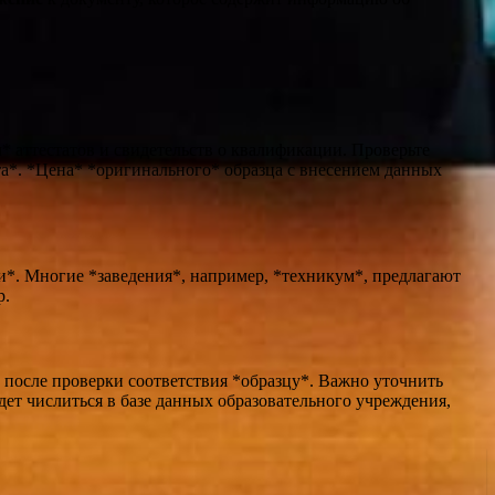
 аттестатов и свидетельств о квалификации. Проверьте
*. *Цена* *оригинального* образца с внесением данных
и*. Многие *заведения*, например, *техникум*, предлагают
р.
 после проверки соответствия *образцу*. Важно уточнить
ет числиться в базе данных образовательного учреждения,