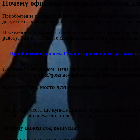
Почему официальный диплом важен дл
Приобретение подтверждения об окончании учебного заведения,
документа открывает двери в те
фирмы
, где без него даже не 
Проведенный документ с проводкой, выданный
вузом
или
инс
работу
. Важно, чтобы это был
настоящий
бланк
гознак
, гара
Приобретение диплома Гуманитарного института в выго
Сколько стоит диплом
?
Цена
зависит от выбранного
заведен
стандартам. На
https://gosznac-diplom24.com/diplom-s-reestrom
Как выбрать место для приобретения?
При выборе места,
где купить диплом
, обратите внимание на 
предоставляются. Важно, чтобы была предусмотрена
доставка
Почему важен год выпуска?
Укажите желаемый
год
выпуска, чтобы ваш документ соответст