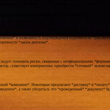
вый
документ об
учебе
– это инвестиция в ваше будущее.
арантированной регистрацией?
тром*, рассмотрите *компании*, занимающиеся *изготовлением*
ожения* и возможность подтверждения подлинности *документа
 срочности *заказа диплома*.
, следует понимать риски, связанные с неофициальными *фирмам
ктор, существует альтернатива: приобрести *готовый* экземпля
анной *компании*. Некоторые предлагают *доставку* и *оплату*
едении*, а также убедиться, что *проведенный* *документ* буд