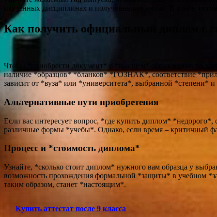
изученных дисциплинах и полученных оценках. В итоге,
гото
Как получить официальный диплом с г
Чтобы *приобрести документ* о *высшем* образовании *с реес
наличие *образцов* *бланков* *ГОЗНАК*, соответствие *прил
зависит от *вуза* или *университета*, выбранной *степени* и
Альтернативные пути приобретения
Если вас интересует вопрос, *где купить диплом* *недорого*
различные формы *учебы*. Однако, если время – критичный фа
Процесс и *стоимость диплома*
Узнайте, *сколько стоит диплом* нужного вам образца у выбр
возможность прохождения формальной *защиты* в учебном *зав
таким образом, станет *настоящим*.
Купить аттестат после 9 класса