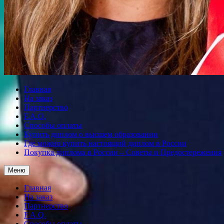
Главная
На заказ
Партнерство
F.A.Q.
Способы оплаты
Купить диплом о высшем образовании
Где можно купить настоящий диплом в России
Покупка диплома в России – Советы и Предостережения
Меню
Главная
На заказ
Партнерство
F.A.Q.
Способы оплаты