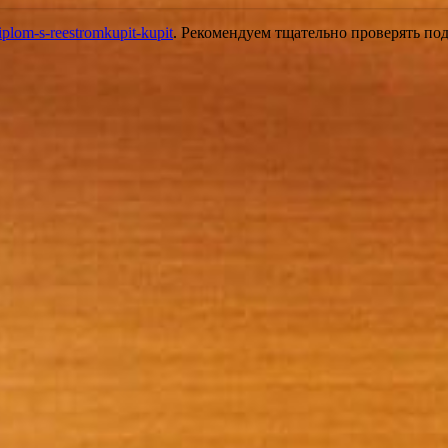
iplom-s-reestromkupit-kupit
. Рекомендуем тщательно проверять по