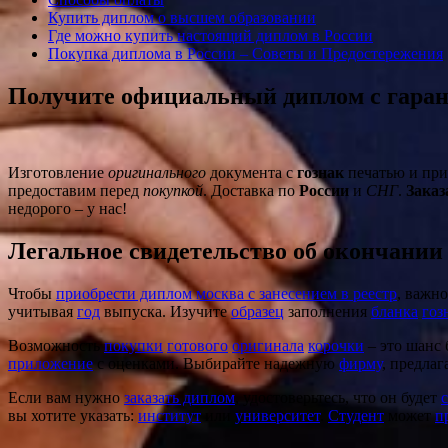
Купить диплом о высшем образовании
Где можно купить настоящий диплом в России
Покупка диплома в России – Советы и Предостережения
Получите официальный диплом с гаран
Изготовление
оригинального
документа с
гознак
печатью и при
предоставим перед
покупкой
. Доставка по
России
и
СНГ
.
Заказ
недорого – у нас!
Легальное свидетельство об окончании
Чтобы
приобрести диплом москва с занесением в реестр
, важно
учитывая
год
выпуска. Изучите
образец
заполнения
бланка
гоз
Возможность
покупки
готового
оригинала
корочки
– это шанс
приложение
с оценками. Выбирайте надежную
фирму
, предл
Если вам нужно
заказать диплом
, удостоверьтесь, что он будет
вы хотите указать:
институт
или
университет
.
Студент
может
п