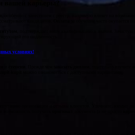
я вашей карьеры?
 особенно с занесением с реестр, напрямую влияет на возможно
рассматривают кандидатов.
Оплата
за обучение часто окупается 
титутом
, подтверждает вашу квалификацию и знания. Зачастую
нтирующий его подлинность.
дных условиях!
ия
и
степени
. Прежде чем
заказать диплом
, тщательно изучите
о
kupit-kupit
можно ознакомиться с доступными вариантами.
репутацию организации и отзывы клиентов. Уточните, входит л
и возможность получить
оригинал
документа (а не просто
коро
вовал требованиям работодателей. Также не забудьте про
прило