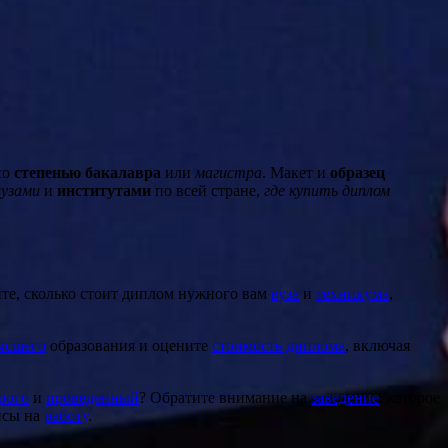
со
степенью бакалавра
или
магистра
. Макет и
образец
вузами
и
институтами
по всей стране,
где купить диплом
ите, сколько стоит диплом нужного вам
вуза
и
техникума
,
ысшего
образования и оцените
стоимость диплома
, включая
рого
и
проведенный
? Обратите внимание на
заведение
, которое
нсы на
работу
.