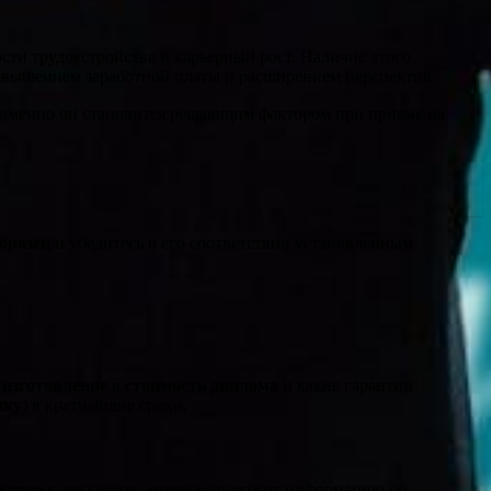
сти трудоустройства и карьерный рост. Наличие этого
повышением заработной платы и расширением перспектив.
 именно он становится решающим фактором при приеме на
бразец
и убедитесь в его соответствии установленным
и
изготовление
в
стоимость диплома
и какие гарантии
чку
) в кратчайшие сроки.
жение
к документу, которое содержит информацию об